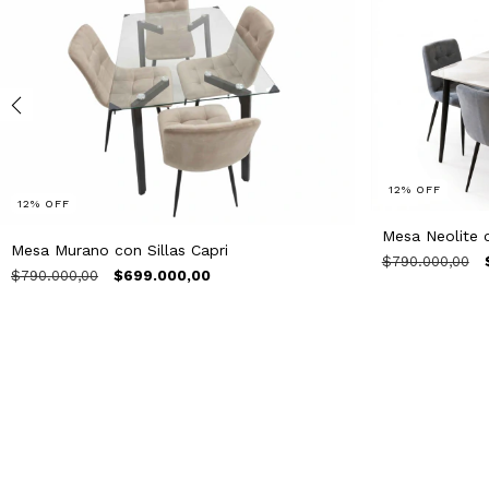
12
%
OFF
12
%
OFF
Mesa Neolite c
Mesa Murano con Sillas Capri
$790.000,00
$790.000,00
$699.000,00