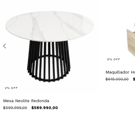
5
%
OFF
Maquillador H
$619.000,00
2
%
OFF
Mesa Neolite Redonda
$599.999,00
$589.990,00