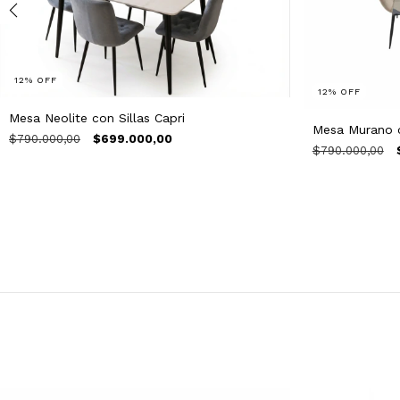
12
%
OFF
12
%
OFF
Mesa Neolite con Sillas Capri
Mesa Murano c
$790.000,00
$699.000,00
$790.000,00