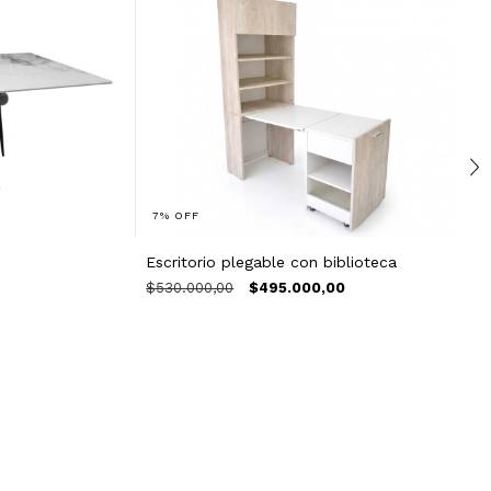
7
%
OFF
Escritorio plegable con biblioteca
$530.000,00
$495.000,00