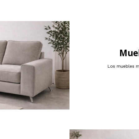
Mueb
Los muebles má