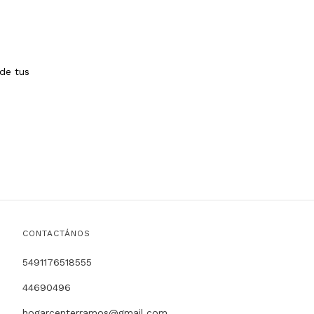
de tus
CONTACTÁNOS
5491176518555
44690496
hogarcenterramos@gmail.com