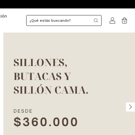
ción
0