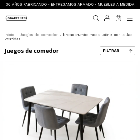
30 AÑOS FABRICANDO • ENTREGAMOS ARMADO • MUEBLES A MEDIDA
0
Inicio
.
Juegos de comedor
.
breadcrumbs.mesa-udine-con-sillas-
vestidas
Juegos de comedor
FILTRAR