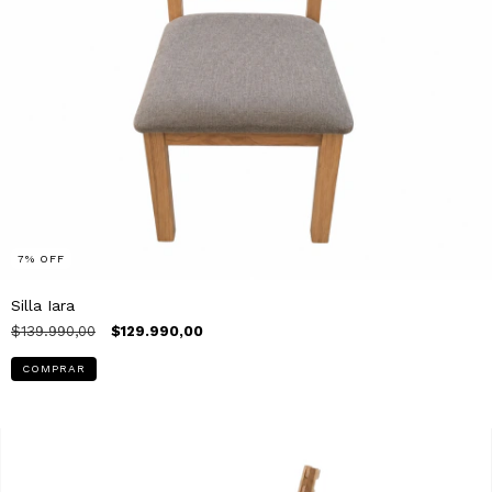
7
%
OFF
Silla Iara
$139.990,00
$129.990,00