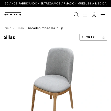
30 AÑOS FABRICANDO • ENTREGAMOS ARMADO • MUEBLES A MEDIDA
0
Inicio
.
Sillas
.
breadcrumbs.silla-tulip
Sillas
FILTRAR